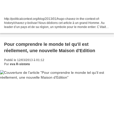
http://politicalcontext.org/blog/2013/01/hugo-chavez-in-the-context-of-
history/chavez-y-bolivar/ Nous dédions cet article à un grand Homme. Au
leader d’un pays et de sa région, un symbole pour le monde entier. C’était
également un grand ami de la Russie,...
Pour comprendre le monde tel qu'il est
réellement, une nouvelle Maison d'Edition
Publié le 12/03/2013 à 01:12
Par
eva R-sistons