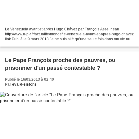
Le Venezuela avant et après Hugo Chávez par François Asselineau
http://www.u-p-r.fr/actualite/monde/le-venezuela-avant-et-apres-hugo-chavez
link Publié le 9 mars 2013 Je ne suis allé qu’une seule fois dans ma vie au
Venezuela. C’était à l’occasion de...
Le Pape François proche des pauvres, ou
prisonnier d'un passé contestable ?
Publié le 16/03/2013 à 02:40
Par
eva R-sistons