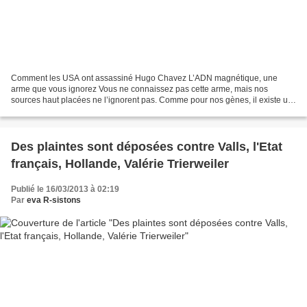
Comment les USA ont assassiné Hugo Chavez L’ADN magnétique, une
arme que vous ignorez Vous ne connaissez pas cette arme, mais nos
sources haut placées ne l’ignorent pas. Comme pour nos gènes, il existe un
ADN magnétique dans chaque être humain, eh oui,...
Des plaintes sont déposées contre Valls, l'Etat
français, Hollande, Valérie Trierweiler
Publié le 16/03/2013 à 02:19
Par
eva R-sistons