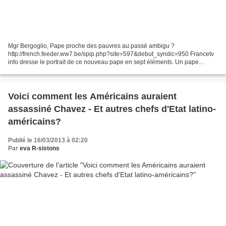
Mgr Bergoglio, Pape proche des pauvres au passé ambigu ?
http://french.feeder.ww7.be/spip.php?site=597&debut_syndic=950 Francetv
info dresse le portrait de ce nouveau pape en sept éléments. Un pape
surprenant On ne l'attendait pas. Le nom du nouveau pape...
Voici comment les Américains auraient
assassiné Chavez - Et autres chefs d'Etat latino-
américains?
Publié le 16/03/2013 à 02:20
Par
eva R-sistons