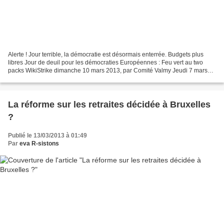
Alerte ! Jour terrible, la démocratie est désormais enterrée. Budgets plus
libres Jour de deuil pour les démocraties Européennes : Feu vert au two
packs WikiStrike dimanche 10 mars 2013, par Comité Valmy Jeudi 7 mars
2013 Ce soir est un jour de deuil...
La réforme sur les retraites décidée à Bruxelles
?
Publié le 13/03/2013 à 01:49
Par
eva R-sistons