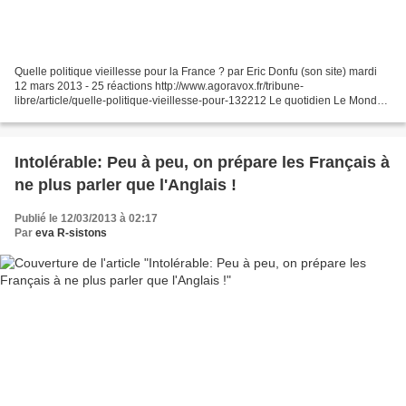
Quelle politique vieillesse pour la France ? par Eric Donfu (son site) mardi
12 mars 2013 - 25 réactions http://www.agoravox.fr/tribune-
libre/article/quelle-politique-vieillesse-pour-132212 Le quotidien Le Monde
a titré le mardi 12 mars 2013 sur le fait...
Intolérable: Peu à peu, on prépare les Français à
ne plus parler que l'Anglais !
Publié le 12/03/2013 à 02:17
Par
eva R-sistons