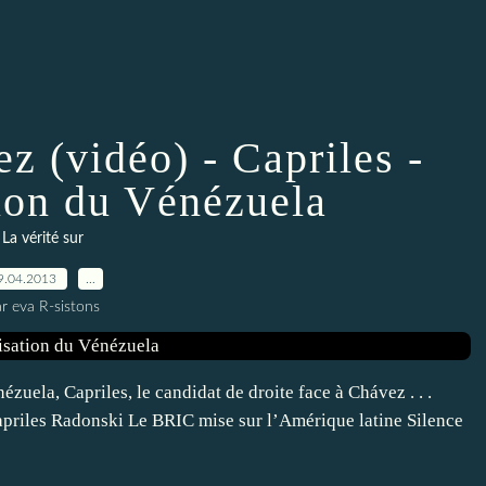
z (vidéo) - Capriles -
tion du Vénézuela
La vérité sur
9.04.2013
…
r eva R-sistons
ézuela, Capriles, le candidat de droite face à Chávez . . .
apriles Radonski Le BRIC mise sur l’Amérique latine Silence