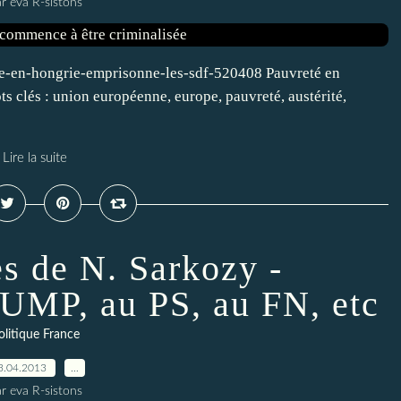
r eva R-sistons
e-en-hongrie-emprisonne-les-sdf-520408 Pauvreté en
 clés : union européenne, europe, pauvreté, austérité,
Lire la suite
es de N. Sarkozy -
'UMP, au PS, au FN, etc
olitique France
3.04.2013
…
r eva R-sistons