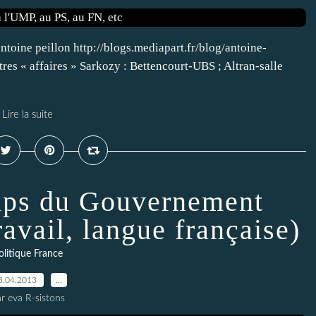
ntoine peillon http://blogs.mediapart.fr/blog/antoine-
res « affaires » Sarkozy : Bettencourt-UBS ; Altran-salle
Lire la suite
ups du Gouvernement
avail, langue française)
olitique France
3.04.2013
…
r eva R-sistons