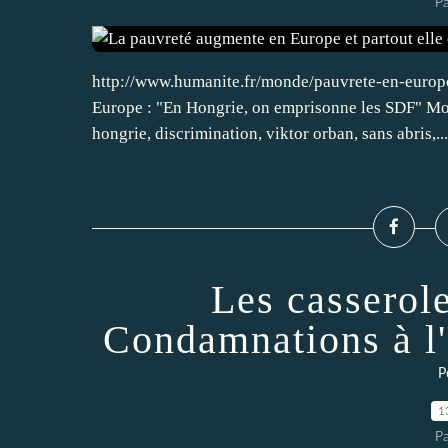
Pa
http://www.humanite.fr/monde/pauvrete-en-europ
Europe : "En Hongrie, on emprisonne les SDF" Mots
hongrie, discrimination, viktor orban, sans abris,...
Les casserol
Condamnations à l
P
1
Pa