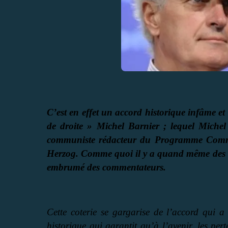
C’est en effet un accord historique infâme et
de droite » Michel Barnier ; lequel Michel B
communiste rédacteur du Programme Commu
Herzog. Comme quoi il y a quand même des c
embrumé des commentateurs.
Cette coterie se gargarise de l’accord qui a
historique qui garantit qu’à l’avenir, les pe