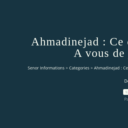
Ahmadinejad : Ce qu
A vous de 
Senor Informations
>
Categories
>
Ahmadinejad : Ce q
D
1
Pa