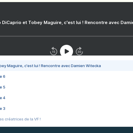
 DiCaprio et Tobey Maguire, c'est lui ! Rencontre avec Dam
bey Maguire, c'est lui ! Rencontre avec Damien Witecka
e 6
e 5
e 4
e 3
s créatrices de la VF !
e 2