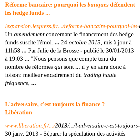
Réforme bancaire: pourquoi les
banques
défendent
les hedge funds
...
lexpansion.lexpress.fr/.../reforme-bancaire-pourquoi-les-
Un
amendement
concernant le financement des hedge
funds suscite l'émoi.
...
24
octobre 2013
, mis à jour à
11h58
...
Par Julie de la Brosse - publié le 30/01/2013
à 19:03
...
"Nous pensons que compte tenu du
nombre de réformes
qui
sont
...
il y en aura donc à
foison: meilleur encadrement du
trading haute
fréquence
,
...
L'adversaire, c'est toujours la finance ? -
Libération
www.liberation.fr/.../
2013
/.../l-adversaire-c-est-toujour
30 janv. 2013 - Séparer la spéculation des activités