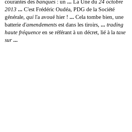
courantes des
banques
: un
...
La Une du
24 octobre
2013
...
C'est Frédéric Oudéa, PDG de la Société
générale,
qui
l'a avoué hier !
...
Cela tombe bien, une
batterie d'
amendements
est dans les tiroirs,
...
trading
haute fréquence
en se référant à un décret, lié à la
taxe
sur
...