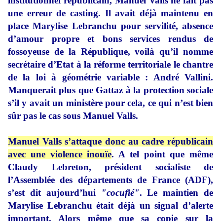
institutionnel républicain, Manuel Valls ne fait pas
une erreur de casting. Il avait déjà maintenu en
place Marylise Lebranchu pour servilité, absence
d’amour propre et bons services rendus de
fossoyeuse de la République, voilà qu’il nomme
secrétaire d’Etat à la réforme territoriale le chantre
de la loi à géométrie variable : André Vallini.
Manquerait plus que Gattaz à la protection sociale
s’il y avait un ministère pour cela, ce qui n’est bien
sûr pas le cas sous Manuel Valls.
Manuel Valls s’attaque donc au cadre républicain
avec une violence inouïe
. A tel point que même
Claudy Lebreton, président socialiste de
l’Assemblée des départements de France (ADF),
s’est dit aujourd’hui
"cocufié"
. Le maintien de
Marylise Lebranchu était déjà un signal d’alerte
important. Alors même que sa copie sur la