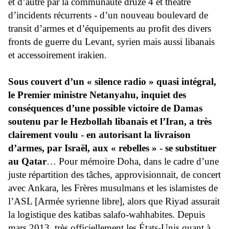
et d’autre par la communauté druze 4 et théâtre
d’incidents récurrents - d’un nouveau boulevard de
transit d’armes et d’équipements au profit des divers
fronts de guerre du Levant, syrien mais aussi libanais
et accessoirement irakien.
Sous couvert d’un « silence radio » quasi intégral,
le Premier ministre Netanyahu, inquiet des
conséquences d’une possible victoire de Damas
soutenu par le Hezbollah libanais et l’Iran, a très
clairement voulu - en autorisant la livraison
d’armes, par Israël, aux « rebelles » - se substituer
au Qatar
… Pour mémoire Doha, dans le cadre d’une
juste répartition des tâches, approvisionnait, de concert
avec Ankara, les Frères musulmans et les islamistes de
l’ASL [Armée syrienne libre], alors que Riyad assurait
la logistique des katibas salafo-wahhabites. Depuis
mars 2013, très officiellement les États-Unis quant à