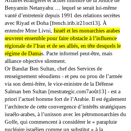
Affaires étrangères et actuel ministre de la Justice de
Benyamin Netanyahu … lequel se serait lui-même
vanté d’entretenir depuis 1991 des relations secrètes
avec Riyad et Doha [french.irib.ir21oct13]. À
entendre Mme Livni,
Israël et les monarchies arabes
œuvrent ensemble pour faire obstacle à l’influence
régionale de l’Iran et de ses alliés, en tête desquels le
régime de Dama
s. Pacte informel peut-être, mais
alliance objective sûrement.
Or Bandar Ben Sultan, chef des Services de
renseignement séoudiens - et peu ou prou de l’armée
via son demi-frère, le vice-ministre de la Défense
Salman ben Sultan [mestrategic.com7août13] - est a
priori l’actuel homme fort de l’Arabie. Il est également
l’architecte de cette convergence d’intérêts stratégiques
israélo-arabes, à l’unisson avec les pétromonarchies du
Golfe, qui commencent à considérer le « parapluie
nucléaire israélien comme un substitut » à la