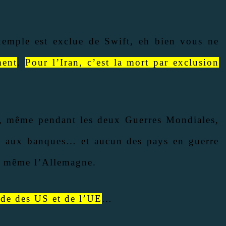
xemple est exclue de Swift, eh bien vous ne
ment
.
Pour l’Iran, c’est la mort par exclusion
t, même pendant les deux Guerres Mondiales,
ral aux banques… et aucun des pays en guerre
as même l’Allemagne.
de des US et de l’UE
…