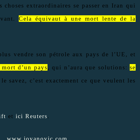
s choses extraordinaires se passer en Iran qui
avant.
Cela équivaut à une mort lente de la
plus vendre son pétrole aux pays de l’UE, et
 mort d’un pays
, qui n’aura que solutions:
se
le savez, c’est exactement ce que veulent les
ift
et
ici Reuters
.
vic
www.jovanovic.com