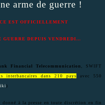
une arme de guerre !
CE EST OFFICIELLEMENT
E GUERRE DEPUIS VENDREDI…
ank Financial Telecommunication
, SWIFT
ts interbancaires dans 210 pays
avec 550
iki
)
a donné à la presse en toute discrétion en fin