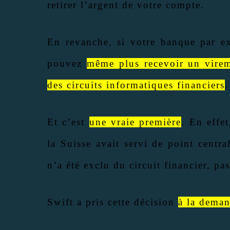
retirer l’argent de votre compte.
En revanche, si votre banque par e
pouvez
même plus recevoir un vire
des circuits informatiques financiers
.
Et c’est
une vraie première
. En effe
la Suisse avait servi de point cent
n’a été exclu du circuit financier, p
Swift a pris cette décision
à la deman