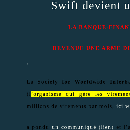
Swift devient 
LA BANQUE-FINAN
DEVENUE UNE ARME D
.
La
Society for Worldwide Interb
(l
’organisme qui gère les viremen
millions de virements par mois,
ici w
a pondu
un communiqué (lien)
et l’