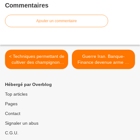
Commentaires
Ajouter un commentaire
< Techniques permettant de
Guerre Iran. Banque-
cultiver des champignons
Finance devenue arme de
même en intérieur
guerre. Asphyxie de l'Iran >
Hébergé par Overblog
Top articles
Pages
Contact
Signaler un abus
C.G.U.