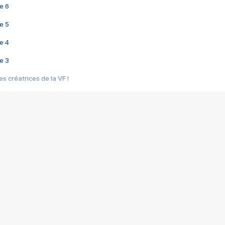
e 6
e 5
e 4
e 3
s créatrices de la VF !
e 2
e 1
e Mektoub My Love arrive enfin ! Rencontre avec Shaïn Boumedine et Sal
i : après Toni en famille
elle réalise le bouleversant Dites lui que je l'aime
ais ! Rencontre autour de Vie privée de Rebecca Zlotowski
 de Marguerite, Grave... Rencontre avec Ella Rumpf
 Les Rêveurs, un film intime sur la santé mentale