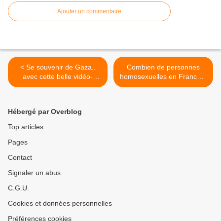
Ajouter un commentaire
< Se souvenir de Gaza..
Combien de personnes
avec cette belle vidéo-
homosexuelles en France ?
chanson - Rencontre
Enfants élevés, etc, les
Hollande-Netanyahou
chiffres >
Hébergé par Overblog
Top articles
Pages
Contact
Signaler un abus
C.G.U.
Cookies et données personnelles
Préférences cookies