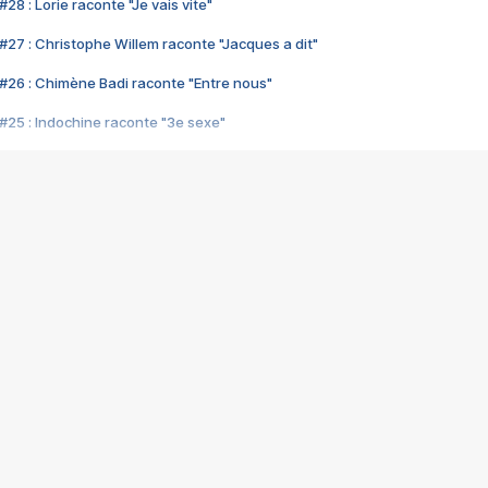
28 : Lorie raconte "Je vais vite"
#27 : Christophe Willem raconte "Jacques a dit"
#26 : Chimène Badi raconte "Entre nous"
#25 : Indochine raconte "3e sexe"
#24 : Zaho raconte "C'est chelou"
#23 : Patrick Bruel raconte "Au café des délices"
#22 : Kyo raconte "Le chemin"
#21 : Nolwenn Leroy raconte "Cassé"
#20 : Patrick Hernandez raconte "Born to be alive"
#19 : Lorie raconte "Près de moi"
#18 : Michael Jones raconte "A nos actes manqués" (avec Jean-Jacque
#17 : Khaled raconte "Aïcha"
#16 : Corneille raconte "Parce qu'on vient de loin"