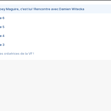
bey Maguire, c'est lui ! Rencontre avec Damien Witecka
e 6
e 5
e 4
e 3
s créatrices de la VF !
e 2
e 1
e Mektoub My Love arrive enfin ! Rencontre avec Shaïn Boumedine et Sal
i : après Toni en famille
elle réalise le bouleversant Dites lui que je l'aime
ais ! Rencontre autour de Vie privée de Rebecca Zlotowski