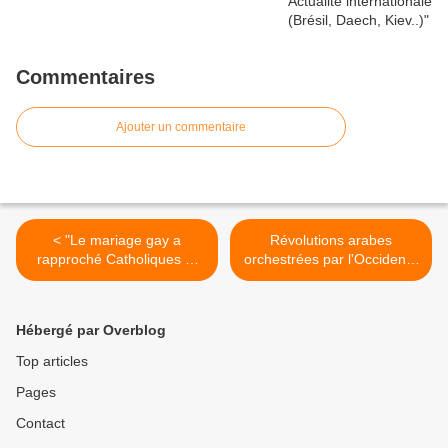
Commentaires
Ajouter un commentaire
< "Le mariage gay a
Révolutions arabes
rapproché Catholiques et
orchestrées par l'Occident -
Musulmans" (Marc George)
L'Egypte,les Frères
Musulmans,Morsi >
Hébergé par Overblog
Top articles
Pages
Contact