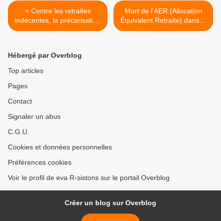
< Contre les retraites
Mort de l’AER (Allocation
indécentes, la précarisation
Équivalent Retraite) dans la
générale, tous dans la rue
discrétion >
Hébergé par Overblog
Top articles
Pages
Contact
Signaler un abus
C.G.U.
Cookies et données personnelles
Préférences cookies
Voir le profil de eva R-sistons sur le portail Overblog
Créer un blog sur Overblog