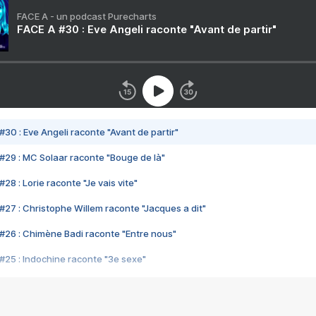
FACE A - un podcast Purecharts
FACE A #30 : Eve Angeli raconte "Avant de partir"
#30 : Eve Angeli raconte "Avant de partir"
#29 : MC Solaar raconte "Bouge de là"
28 : Lorie raconte "Je vais vite"
#27 : Christophe Willem raconte "Jacques a dit"
#26 : Chimène Badi raconte "Entre nous"
#25 : Indochine raconte "3e sexe"
#24 : Zaho raconte "C'est chelou"
#23 : Patrick Bruel raconte "Au café des délices"