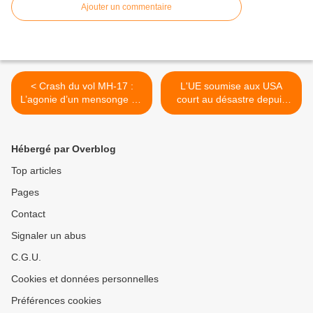
Ajouter un commentaire
< Crash du vol MH-17 :
L'UE soumise aux USA
L’agonie d’un mensonge (et
court au désastre depuis
silence médias !)
son appui à Kiev >
Hébergé par Overblog
Top articles
Pages
Contact
Signaler un abus
C.G.U.
Cookies et données personnelles
Préférences cookies