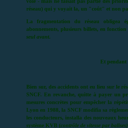
voie - mais ne faisait pas partie des prior
réseau) qui y voyait la, un "coût" et non pa
La fragmentation du réseau obligea ég
abonnements, plusieurs billets, en fonction 
seul avant
.
Et pendant 
Bien sur, des accidents ont eu lieu sur le 
SNCF. En revanche, quitte à payer un prix
mesures concrètes pour empêcher la répétit
Lyon en 1988, la SNCF modifia sa réglementa
les conducteurs, installa des nouveaux heurt
système KVB (
contrôle de vitesse par balises)