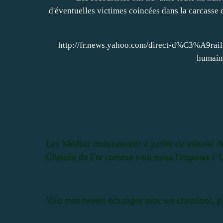
http://fr.news.yahoo.com/direct-d%C3%A9rai
humain
Les Médias commencent à parler de vétusté du 
Chemin de Fer comme veut nous l'imposer l' 
Voir mes tweets échanges avec un cheminot, pl