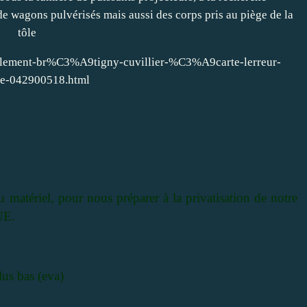
llement-br%C3%A9tigny-cuvillier-%C3%A9carte-lerreur-
e-042900518.html
matériel, pour nous préparer à la privatisation de notre
UE.
us bas (eva)