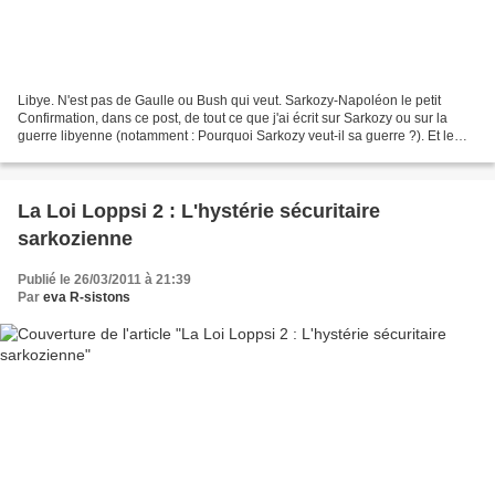
Libye. N'est pas de Gaulle ou Bush qui veut. Sarkozy-Napoléon le petit
Confirmation, dans ce post, de tout ce que j'ai écrit sur Sarkozy ou sur la
guerre libyenne (notamment : Pourquoi Sarkozy veut-il sa guerre ?). Et le
couple franco-allemand remplacé...
La Loi Loppsi 2 : L'hystérie sécuritaire
sarkozienne
Publié le 26/03/2011 à 21:39
Par
eva R-sistons