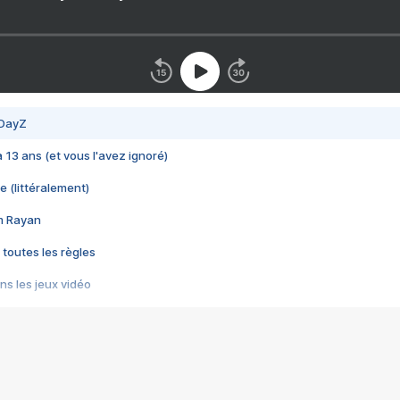
 DayZ
 a 13 ans (et vous l'avez ignoré)
e (littéralement)
im Rayan
 toutes les règles
s les jeux vidéo
us choquant de Rockstar ? - Le scandale BULLY
e plus moche de Steam
du RÊVE tourne au CAUCHEMAR