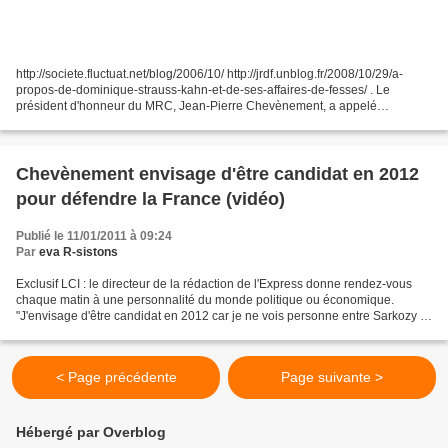
http://societe.fluctuat.net/blog/2006/10/ http://jrdf.unblog.fr/2008/10/29/a-
propos-de-dominique-strauss-kahn-et-de-ses-affaires-de-fesses/ . Le
président d'honneur du MRC, Jean-Pierre Chevènement, a appelé
dimanche le patron socialiste du FMI, Dominique...
Chevènement envisage d'être candidat en 2012
pour défendre la France (vidéo)
Publié le 11/01/2011 à 09:24
Par
eva R-sistons
Exclusif LCI : le directeur de la rédaction de l'Express donne rendez-vous
chaque matin à une personnalité du monde politique ou économique.
"J'envisage d'être candidat en 2012 car je ne vois personne entre Sarkozy et
Strauss-Kahn qui puisse être le candidat...
< Page précédente
Page suivante >
Hébergé par Overblog