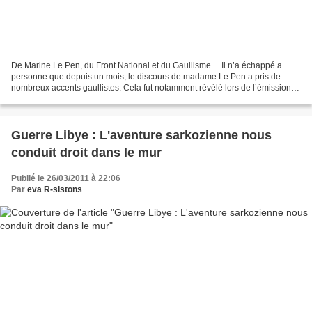
De Marine Le Pen, du Front National et du Gaullisme… Il n’a échappé a
personne que depuis un mois, le discours de madame Le Pen a pris de
nombreux accents gaullistes. Cela fut notamment révélé lors de l’émission «
à vous de juger » où elle fut l’invité...
Guerre Libye : L'aventure sarkozienne nous
conduit droit dans le mur
Publié le 26/03/2011 à 22:06
Par
eva R-sistons