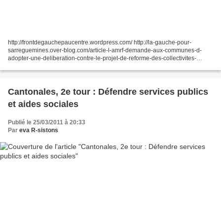
http://frontdegauchepaucentre.wordpress.com/ http://la-gauche-pour-
sarreguemines.over-blog.com/article-l-amrf-demande-aux-communes-d-
adopter-une-deliberation-contre-le-projet-de-reforme-des-collectivites-
territoriales--42483343.html Collectivités territoriales...
Cantonales, 2e tour : Défendre services publics
et aides sociales
Publié le 25/03/2011 à 20:33
Par
eva R-sistons