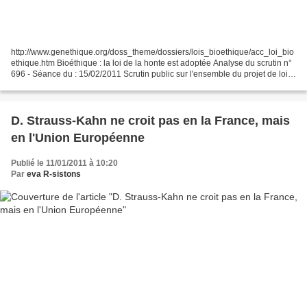
http://www.genethique.org/doss_theme/dossiers/lois_bioethique/acc_loi_bio
ethique.htm Bioéthique : la loi de la honte est adoptée Analyse du scrutin n°
696 - Séance du : 15/02/2011 Scrutin public sur l'ensemble du projet de loi
relatif à la bioéthique....
D. Strauss-Kahn ne croit pas en la France, mais
en l'Union Européenne
Publié le 11/01/2011 à 10:20
Par
eva R-sistons