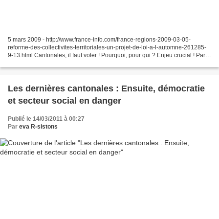
5 mars 2009 - http://www.france-info.com/france-regions-2009-03-05-
reforme-des-collectivites-territoriales-un-projet-de-loi-a-l-automne-261285-
9-13.html Cantonales, il faut voter ! Pourquoi, pour qui ? Enjeu crucial ! Par
eva R-sistons Cantonales, événement...
Les dernières cantonales : Ensuite, démocratie
et secteur social en danger
Publié le 14/03/2011 à 00:27
Par
eva R-sistons