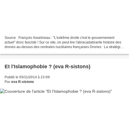
Source : François Asselineau : "L'extrême droite c'est le gouvernement
actuel" donc fasciste ! Sur ce site, on peut lire l'abracadabrante histoire des
drones au-dessus des centrales nucléaires françaises Drones : La stratégie
du choc ? Halloween ?: hypothèse...
Et l'Islamophobie ? (eva R-sistons)
Publié le 05/11/2014 à 23:09
Par
eva R-sistons