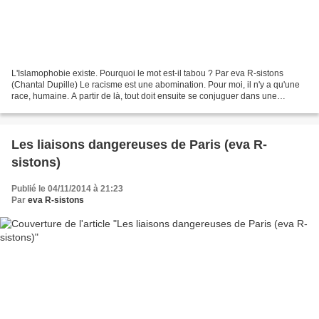
L'Islamophobie existe. Pourquoi le mot est-il tabou ? Par eva R-sistons
(Chantal Dupille) Le racisme est une abomination. Pour moi, il n'y a qu'une
race, humaine. A partir de là, tout doit ensuite se conjuguer dans une
nécessaire diversité. Je suis frappée...
Les liaisons dangereuses de Paris (eva R-
sistons)
Publié le 04/11/2014 à 21:23
Par
eva R-sistons