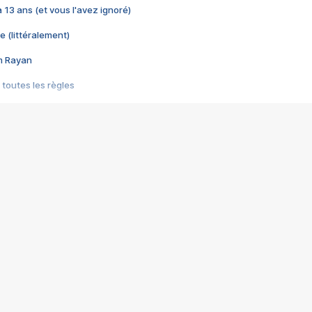
 a 13 ans (et vous l'avez ignoré)
e (littéralement)
im Rayan
 toutes les règles
s les jeux vidéo
us choquant de Rockstar ? - Le scandale BULLY
e plus moche de Steam
du RÊVE tourne au CAUCHEMAR
pendant 8 heures
it… à tort
umiliés par un jeu vidéo
ire - Final Fantasy 8
ti un empire - Age of Empires