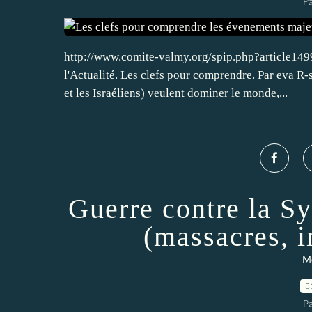
Pa
http://www.comite-valmy.org/spip.php?article1499
l'Actualité. Les clefs pour comprendre. Par eva R
et les Israéliens) veulent dominer le monde,...
Guerre contre la S
(massacres, i
M
3
Pa