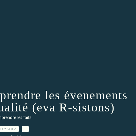
mprendre les évenements
ualité (eva R-sistons)
prendre les faits
1.05.2012
…