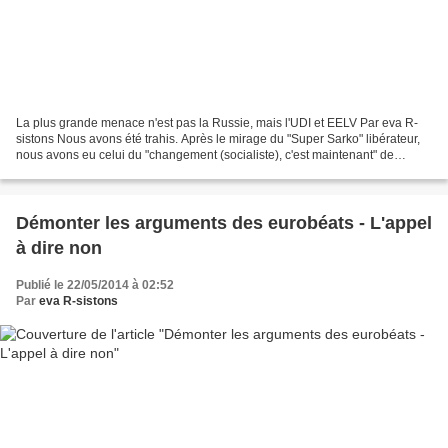
La plus grande menace n'est pas la Russie, mais l'UDI et EELV Par eva R-
sistons Nous avons été trahis. Après le mirage du "Super Sarko" libérateur,
nous avons eu celui du "changement (socialiste), c'est maintenant" de
François Hollande, puis on nous offre...
Démonter les arguments des eurobéats - L'appel
à dire non
Publié le 22/05/2014 à 02:52
Par
eva R-sistons