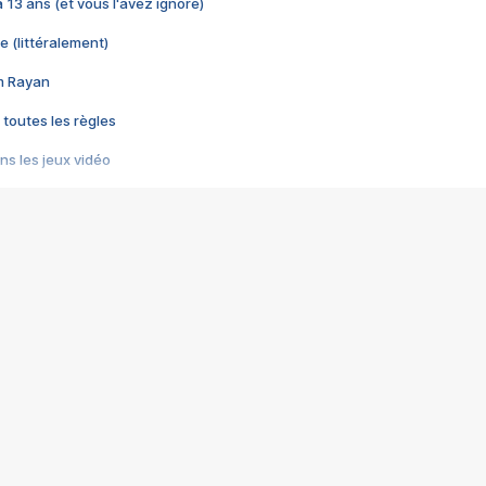
 a 13 ans (et vous l'avez ignoré)
e (littéralement)
im Rayan
 toutes les règles
s les jeux vidéo
us choquant de Rockstar ? - Le scandale BULLY
e plus moche de Steam
du RÊVE tourne au CAUCHEMAR
pendant 8 heures
it… à tort
umiliés par un jeu vidéo
ire - Final Fantasy 8
ti un empire - Age of Empires